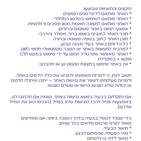
תיקונים והתאמות שבוצעו:
* האתר מותאם לדפדפנים הנפוצים
* האתר מותאם לשימוש בטלפון הסלולרי.
* האתר מותאם לתצוגה תואמת מגוון מסכים ורזולוציות.
* אמצעי הניווט באתר פשוטים וברורים.
* תכני האתר כתובים באופן ברור, מסודר והיררכי.
* תוכן האתר כתוב בשפה פשוטה וברורה.
* כל הדפים באתר בעלי מבנה קבוע.
* למרבית התמונות באתר יש הסבר טקסטואלי חלופי (alt).
* האתר מאפשר שינוי גודל הגופן על ידי שימוש במקש Ctrl
ומקש + במקלדת
* אין באתר שימוש בתצוגת טקסט נע או מהבהב.
חשוב לציין, כי למרות מאמצינו להנגיש את כלל הדפים באתר,
ולמרות פעילותינו לשפר את נגישות האתר – ייתכן שיתגלו חלקים
או יכולות שלא הונגשו כראוי או שטרם הונגשו.
אם נתקלתם בבעיה בנושא נגישות באתר, נשמח אם תכתבו לנו,
באמצעות פנייה לרכז הנגישות שלנו במייל {הכניסו כאן את המייל
שלכם}.
כדי שנוכל לטפל בבעיה בדרך הטובה ביותר, אנו ממליצים
מאוד לצרף פרטים מלאים ככל שניתן:
* תיאור הבעיה
* מהי הפעולה שניסיתם לבצע
* קישור לדף בו גלשתם