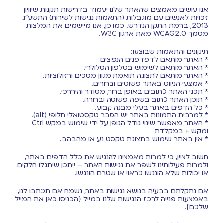
אנו עושים מאמצים שהאתר שלנו יעמוד בדרישות תקנות שיוויון
זכויות לאנשים עם מוגבלות (התאמות נגישות לשירות) התשע"ג
2013, ברמת התקן הנדרש. כמו כן, אנו מיישמים את המלצות
מסמך WCAG2.0 מאת ארגון W3C.
תיקונים והתאמות שבוצעו:
* האתר מותאם לדפדפנים הנפוצים
* האתר מותאם לשימוש בטלפון הסלולרי.
* האתר מותאם לתצוגה תואמת מגוון מסכים ורזולוציות.
* אמצעי הניווט באתר פשוטים וברורים.
* תכני האתר כתובים באופן ברור, מסודר והיררכי.
* תוכן האתר כתוב בשפה פשוטה וברורה.
* כל הדפים באתר בעלי מבנה קבוע.
* למרבית התמונות באתר יש הסבר טקסטואלי חלופי (alt).
* האתר מאפשר שינוי גודל הגופן על ידי שימוש במקש Ctrl
ומקש + במקלדת
* אין באתר שימוש בתצוגת טקסט נע או מהבהב.
חשוב לציין, כי למרות מאמצינו להנגיש את כלל הדפים באתר,
ולמרות פעילותינו לשפר את נגישות האתר – ייתכן שיתגלו חלקים
או יכולות שלא הונגשו כראוי או שטרם הונגשו.
אם נתקלתם בבעיה בנושא נגישות באתר, נשמח אם תכתבו לנו,
באמצעות פנייה לרכז הנגישות שלנו במייל {הכניסו כאן את המייל
שלכם}.