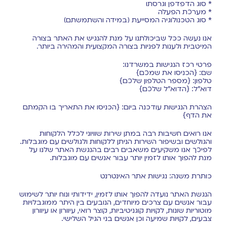
* סוג הדפדפן וגרסתו
* מערכת הפעלה
* סוג הטכנולוגיה המסייעת (במידה והשתמשתם)
אנו נעשה ככל שביכולתנו על מנת להנגיש את האתר בצורה
המיטבית ולענות לפניות בצורה המקצועית והמהירה ביותר.
פרטי רכז הנגישות במשרדנו:
שם: {הכניסו את שמכם}
טלפון: {מספר הטלפון שלכם}
דוא”ל: {הדוא"ל שלכם}
הצהרת הנגישות עודכנה ביום: {הכניסו את התאריך בו הקמתם
את הדף}
אנו רואים חשיבות רבה במתן שירות שוויוני לכלל הלקוחות
והגולשים ובשיפור השירות הניתן ללקוחות ולגולשים עם מוגבלות.
לפיכך אנו משקיעים משאבים רבים בהנגשת האתר שלנו על
מנת להפוך אותו לזמין יותר עבור אנשים עם מוגבלות.
כותרת משנה: נגישות אתר האינטרנט
הנגשת האתר נועדה להפוך אותו לזמין, ידידותי ונוח יותר לשימוש
עבור אנשים עם צרכים מיוחדים, הנובעים בין היתר ממוגבלויות
מוטוריות שונות, לקויות קוגניטיביות, קוצר רואי, עיוורון או עיוורון
צבעים, לקויות שמיעה וכן אנשים בני הגיל השלישי.