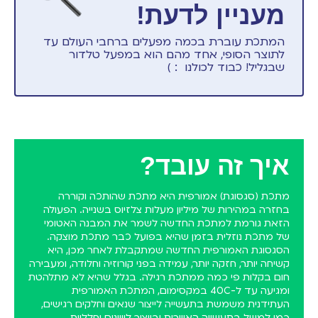
מעניין לדעת!
המתכת עוברת בכמה מפעלים ברחבי העולם עד
לתוצר הסופי, אחד מהם הוא במפעל טלדור
שבגליל! כבוד לכולנו : )
איך זה עובד?
מתכת (סגסוגת) אמורפית היא מתכת שהותכה וקוררה
בחזרה במהירות של מיליון מעלות צלזיוס בשנייה. הפעולה
הזאת גורמת למתכת החדשה לשמר את המבנה האטומי
של מתכת נוזלית בזמן שהיא בפועל כבר מתכת מוצקה.
הסגסוגת האמורפית החדשה שמתקבלת לאחר מכן, היא
קשיחה יותר, חזקה יותר, עמידה בפני קורוזיה וחלודה, ומעבירה
חום בקלות פי כמה ממתכת רגילה. בגלל שהיא לא מתלהטת
ומגיעה עד ל-40C במקסימום, המתכת האמורפית
העתידנית משמשת בתעשייה לייצור שנאים וחלקים רגישים,
כמו למשל בתעשייה האווירית ובייצור לוויינים וחלליות.